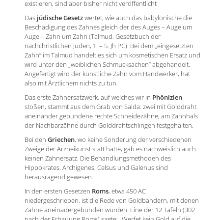
existieren, sind aber bisher nicht veröffentlicht
Das
jüdische Gesetz
wertet, wie auch das babylonische die
Beschädigung des Zahnes gleich der des Auges – Auge um
Auge – Zahn um Zahn (Talmud, Gesetzbuch der
nachchristlichen Juden, 1. – 5. Jh PC). Bei dem „eingesetzten
Zahn“ im Talmud handelt es sich um kosmetischen Ersatz und
wird unter den „weiblichen Schmucksachen“ abgehandelt.
Angefertigt wird der künstliche Zahn vom Handwerker, hat
also mit Ärztlichem nichts zu tun.
Das erste Zahnersatzwerk, auf welches wir in
Phönizien
stoßen, stammt aus dem Grab von Saida: zwei mit Golddraht
aneinander gebundene rechte Schneidezähne, am Zahnhals
der Nachbarzähne durch Golddrahtschlingen festgehalten.
Bei den
Griechen
, wo keine Sonderung der verschiedenen
Zweige der Arzneikunst statt hatte, gab es nachweislich auch
keinen Zahnersatz. Die Behandlungsmethoden des
Hippokrates, Archigenes, Celsus und Galenus sind
herausragend gewesen.
In den ersten Gesetzen
Roms
, etwa 450 AC
niedergeschrieben, ist die Rede von Goldbändern, mit denen
Zähne aneinadergebunden wurden. Eine der 12 Tafeln (302
nach der Erbauung Roms) sagte: „Werfet kein Gold auf die