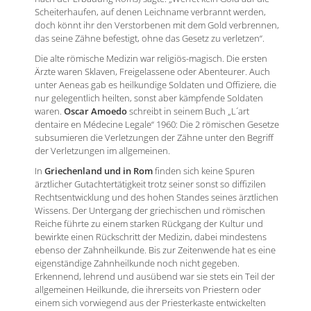
Scheiterhaufen, auf denen Leichname verbrannt werden,
doch könnt ihr den Verstorbenen mit dem Gold verbrennen,
das seine Zähne befestigt, ohne das Gesetz zu verletzen“.
Die alte römische Medizin war religiös-magisch. Die ersten
Ärzte waren Sklaven, Freigelassene oder Abenteurer. Auch
unter Aeneas gab es heilkundige Soldaten und Offiziere, die
nur gelegentlich heilten, sonst aber kämpfende Soldaten
waren.
Oscar Amoedo
schreibt in seinem Buch „L´art
dentaire en Médecine Legale“ 1960: Die 2 römischen Gesetze
subsumieren die Verletzungen der Zähne unter den Begriff
der Verletzungen im allgemeinen.
In
Griechenland und in Rom
finden sich keine Spuren
ärztlicher Gutachtertätigkeit trotz seiner sonst so diffizilen
Rechtsentwicklung und des hohen Standes seines ärztlichen
Wissens. Der Untergang der griechischen und römischen
Reiche führte zu einem starken Rückgang der Kultur und
bewirkte einen Rückschritt der Medizin, dabei mindestens
ebenso der Zahnheilkunde. Bis zur Zeitenwende hat es eine
eigenständige Zahnheilkunde noch nicht gegeben.
Erkennend, lehrend und ausübend war sie stets ein Teil der
allgemeinen Heilkunde, die ihrerseits von Priestern oder
einem sich vorwiegend aus der Priesterkaste entwickelten