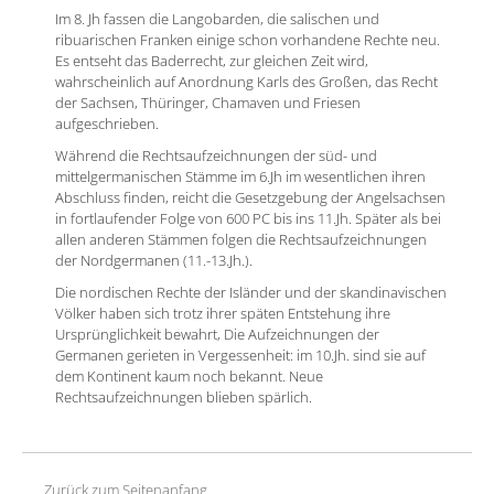
Im 8. Jh fassen die Langobarden, die salischen und
ribuarischen Franken einige schon vorhandene Rechte neu.
Es entseht das Baderrecht, zur gleichen Zeit wird,
wahrscheinlich auf Anordnung Karls des Großen, das Recht
der Sachsen, Thüringer, Chamaven und Friesen
aufgeschrieben.
Während die Rechtsaufzeichnungen der süd- und
mittelgermanischen Stämme im 6.Jh im wesentlichen ihren
Abschluss finden, reicht die Gesetzgebung der Angelsachsen
in fortlaufender Folge von 600 PC bis ins 11.Jh. Später als bei
allen anderen Stämmen folgen die Rechtsaufzeichnungen
der Nordgermanen (11.-13.Jh.).
Die nordischen Rechte der Isländer und der skandinavischen
Völker haben sich trotz ihrer späten Entstehung ihre
Ursprünglichkeit bewahrt, Die Aufzeichnungen der
Germanen gerieten in Vergessenheit: im 10.Jh. sind sie auf
dem Kontinent kaum noch bekannt. Neue
Rechtsaufzeichnungen blieben spärlich.
Zurück zum Seitenanfang