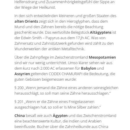
Helfensdrang und Zusammenhörigkeitsgefühl der Sippe an
der Wiege der Heilkunst.
In den sich entwickelnden kleineren und großen Staaten des
alten Orients
zeigt sich in den Hieroglyphen, dass dem
Mund und den Zähnen bereits die nötige Beachtung
geschenkt wurde. Das wertvollste Belegstück
Altägyptens
ist
der Edwin Smith – Papyrus aus dem 17.Jh AC. Was von
Zahnersatz und Zahnstützwerk gefunden wird zählt zu den
Wunderwerken der antiken Metalltechnik.
Über die Zahnpflege im Zwischenstromland
Mesopotamien
sind wir nur wenig unterrichtet. Umso klarer sehen wir aus
dem kurz nach 2.000 AC erlassenen für
Babylon
und
Assyrien
geltenden CODEX CHAMURAPI die Bedeutung, die
guten Gebissen beigemessen wurde:
§ 200 „Wenn jemand die Zähne eines anderen seinesgleichen
herausschlägt, so soll man seine Zähne herausschlagen.“
§ 201 „Wenn er die Zähne eines Freigelassenen
ausgeschlagen hat, so soll er ½ Mine Silber zahlen.“
China
besaß wie auch
Ägypten
und das Zwischenstromland
eine beachtenswerte Kultur, die Indien und Arabien
beeinflusste. Bücher über die Zahnheilkunde aus China