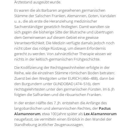
Ärztestand ausgeübt wurde.
Es waren die als Barbaren angesehenen germanischen
Stämme der Salischen Franken, Alemannen, Goten, Vandalen
u. a., die als erste die Heranziehung medizinischer
Sachverständiger gesetzlich festlegten. Damit wandten sie
sich gegen die bisherige Sitte der Blutrache und übertrugen
dem Gemeinwesen auf diesem Gebiet eine gewisse
Verantwortlichkeit. Die Medizin verfügte damals jedoch noch
nicht über das nötige Rüstzeug, um diesem Erfordernis
gerecht zu werden. Von zahnärztlicher Therapie wissen wir
nichts in der keltisch-germanischen Frühgeschichte.
Die Kodifizierung der Rechtsgewohnheiten erfolgte in der
Reihe, wie die einzelnen Stämme römischen Boden betraten:
Zuerst bei den Westgoten unter EURICH (466–488), dann bei
den Burgundern unter GUNDOBAD (474–516), dem
rechtsgelehrtesten unter den germanischen Fürsten. Im 6. Jh
folgten die Salfranken und die ribuarischen Franken.
In der ersten Hälfte des 7. Jh. entstehen die Anfänge des
langobardischen und alemannischen Rechtes, der
Pactus
Alamannorum
, etwa 100 Jahre später als
Lex Alamannorum
neugefasst, sie vermitteln einen Einblick in den Wandel der
Standhebung ärztlicher Zeugenaussagen.