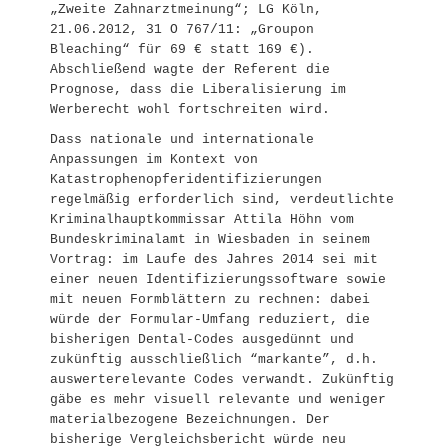
„Zweite Zahnarztmeinung“; LG Köln,
21.06.2012, 31 O 767/11: „Groupon
Bleaching“ für 69 € statt 169 €).
Abschließend wagte der Referent die
Prognose, dass die Liberalisierung im
Werberecht wohl fortschreiten wird.
Dass nationale und internationale
Anpassungen im Kontext von
Katastrophenopferidentifizierungen
regelmäßig erforderlich sind, verdeutlichte
Kriminalhauptkommissar Attila Höhn vom
Bundeskriminalamt in Wiesbaden in seinem
Vortrag: im Laufe des Jahres 2014 sei mit
einer neuen Identifizierungssoftware sowie
mit neuen Formblättern zu rechnen: dabei
würde der Formular-Umfang reduziert, die
bisherigen Dental-Codes ausgedünnt und
zukünftig ausschließlich “markante”, d.h.
auswerterelevante Codes verwandt. Zukünftig
gäbe es mehr visuell relevante und weniger
materialbezogene Bezeichnungen. Der
bisherige Vergleichsbericht würde neu