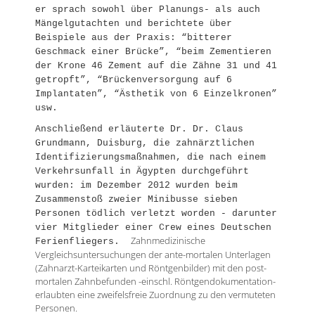
er sprach sowohl über Planungs- als auch
Mängelgutachten und berichtete über
Beispiele aus der Praxis: “bitterer
Geschmack einer Brücke”, “beim Zementieren
der Krone 46 Zement auf die Zähne 31 und 41
getropft”, “Brückenversorgung auf 6
Implantaten”, “Ästhetik von 6 Einzelkronen”
usw.
Anschließend erläuterte Dr. Dr. Claus
Grundmann, Duisburg, die zahnärztlichen
Identifizierungsmaßnahmen, die nach einem
Verkehrsunfall in Ägypten durchgeführt
wurden: im Dezember 2012 wurden beim
Zusammenstoß zweier Minibusse sieben
Personen tödlich verletzt worden - darunter
vier Mitglieder einer Crew eines Deutschen
Zahnmedizinische
Ferienfliegers.
Vergleichsuntersuchungen der ante-mortalen Unterlagen
(Zahnarzt-Karteikarten und Röntgenbilder) mit den post-
mortalen Zahnbefunden -einschl. Röntgendokumentation-
erlaubten eine zweifelsfreie Zuordnung zu den vermuteten
Personen.