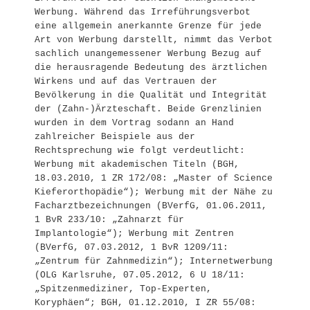
Werbung. Während das Irreführungsverbot
eine allgemein anerkannte Grenze für jede
Art von Werbung darstellt, nimmt das Verbot
sachlich unangemessener Werbung Bezug auf
die herausragende Bedeutung des ärztlichen
Wirkens und auf das Vertrauen der
Bevölkerung in die Qualität und Integrität
der (Zahn-)Ärzteschaft. Beide Grenzlinien
wurden in dem Vortrag sodann an Hand
zahlreicher Beispiele aus der
Rechtsprechung wie folgt verdeutlicht:
Werbung mit akademischen Titeln (BGH,
18.03.2010, 1 ZR 172/08: „Master of Science
Kieferorthopädie“); Werbung mit der Nähe zu
Facharztbezeichnungen (BVerfG, 01.06.2011,
1 BvR 233/10: „Zahnarzt für
Implantologie“); Werbung mit Zentren
(BVerfG, 07.03.2012, 1 BvR 1209/11:
„Zentrum für Zahnmedizin“); Internetwerbung
(OLG Karlsruhe, 07.05.2012, 6 U 18/11:
„Spitzenmediziner, Top-Experten,
Koryphäen“; BGH, 01.12.2010, I ZR 55/08: