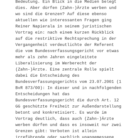
Bedeutung. Ein Blick in die Medien belegt
dies. Aber dürfen (Zahn-)Ärzte werben und
wo sind die Grenzen? Auf diese ebenso
aktuellen wie interessanten Fragen ging
Reiner Napierala in seinem juristischen
Vortrag ein: nach einem kurzen Rückblick
auf die restriktive Rechtsprechung in der
Vergangenheit verdeutlichte der Referent
die vom Bundesverfassungsgericht vor etwas
mehr als zehn Jahren eingeleitete
Liberalisierung im Werberecht der
(Zahn-)Ärzte. Eine zentrale Rolle spielt
dabei die Entscheidung des
Bundesverfassungsgerichts vom 23.07.2001 (1
BvR 873/00): In dieser und in nachfolgenden
Entscheidungen hat das
Bundesverfassungsgericht die durch Art. 12
GG geschützte Freiheit zur Außendarstellung
betont und konkretisiert. Es wurde im
Vortrag deutlich, dass auch (Zahn-)Ärzte
werben dürfen und dass es insoweit nur zwei
Grenzen gibt: Verboten ist allein
irreführende oder sachlich unangemessene