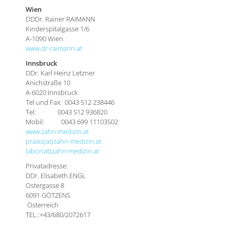
Wien
DDDr. Rainer RAIMANN
Kinderspitalgasse 1/6
A-1090 Wien
www.dr-raimann.at
Innsbruck
DDr. Karl Heinz Letzner
Anichstraße 10
A-6020 Innsbruck
Tel und Fax: 0043 512 238446
Tel: 0043 512 936820
Mobil: 0043 699 11103502
www.zahn-medizin.at
praxis(at)zahn-medizin.at
labor(at)zahn-medizin.at
Privatadresse:
DDr. Elisabeth ENGL
Ostergasse 8
6091 GÖTZENS
Österreich
TEL.:+43/680/2072617