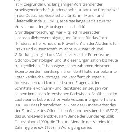
ist Mitbegründer und langjähriger Vorsitzender der
Arbeitsgemeinschaft „Kinderzahnheilkunde und Prophylaxe"
in der Deutschen Gesellschaft für Zahn-, Mund- und
Kieferheilkunde (DGZMK), arbeitete lange Zeit als zweiter
Vorsitzender der „Arbeitsgemeinschaft für
Grundlagenforschung", war Mitglied im Beirat der
Hochschullehrervereinigung und Dozent für das Fach
„Kinderzahnheilkunde und Prävention" an der Akademie für
Praxis und Wissenschaft. Im Jahre 1976 war Schübel
Gründungsmitglied des "Arbeitskreises für Forensische
Odonto-Stomatologie" und ist dieser Organisation bis heute
treu geblieben. Er ist ausgewiesener zahnmedizinischer
Experte bei der interdisziplinären Identifikation unbekannter
Toter. Zahlreiche Vorträge und Veröffentlichungen zu
forensischen und kriminalistischen Fragen an der
Schnittstelle von Zahn- und Rechtsmedizin zeugen von
seinem immensen forensischen Fachwissen. Schübel hat im
Laufe seines Lebens schon viele Auszeichnungen erhalten:
u.a. 1991 das Ehrenzeichen in Silber des Bundesverbandes
der Zahnärzte des Öffentlichen Gesundheitsdienstes (BZÖG),
das Bundesverdienstkreuz am Bande der Bundesrepublik
Deutschland (1993), die Tholuck-Medaille des Vereins für
Zahnhygiene e.V. (1995) in Würdigung seines