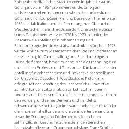
Köln (zahnmedizinisches Staatsexamen im Jahre 1954) und
Göttingen, wo er 1957 promoviert wurde. Es folgten
Assistenzarztzeiten in Bremen sowie an den Universitäten
Göttingen, Homburg/Saar, Kiel und Düsseldorf. Hier erfolgten
1968 die Habilitation und die Ernennung zum Oberarzt der
Westdeutschen Kieferklinik Düsseldorf. Eine weitere Station
seines Berufslebens war von 1970 bis 1973 -als leitender
Oberarzt- die Abteilung für Zahnerhaltung und
Parodontologie der Universitätszahnklinik in München. 1973
wurde Schübel zum Wissenschaftlichen Rat und Professor an
der Abteilung für Zahnerhaltung und Parodontologie in
Düsseldorf ernannt, bevor im Jahre 1977 die Ernennung zum
ordentlichen Professor und Direktor der Klinik und Leiter der
Abteilung für Zahnerhaltung und Präventive Zahnheilkunde
der Universität Düsseldorf -Westdeutsche Kieferklinik-
erfolgte. Mit der Schaffung des Fachbereichs "Präventive
Zahnheilkunde" stellte er als erster Lehrstuhlinhaber in
Deutschland die Prävention als eine der tragenden Säulen in
den Vordergrund seines Denkens und Handelns.
Schwerpunkte seiner Tätigkeiten waren neben der Prävention
die Kinderzahnheilkunde und die Behindertenbehandlung
sowie die Beratung und Förderung des öffentlichen
zahnärztlichen Gesundheitsdienstes in den Bereichen
Jugendzahnpflege und Gruppenprophylaxe: Franz Schübel